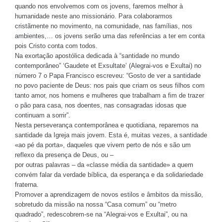
quando nos envolvemos com os jovens, faremos melhor à
humanidade neste ano missionário. Para colaborarmos
cristãmente no movimento, na comunidade, nas famílias, nos
ambientes,… os jovens serão uma das referências a ter em conta
pois Cristo conta com todos.
Na exortação apostólica dedicada à “santidade no mundo
contemporâneo” ‘Gaudete et Exsultate’ (Alegrai-vos e Exultai) no
número 7 o Papa Francisco escreveu: “Gosto de ver a santidade
no povo paciente de Deus: nos pais que criam os seus filhos com
tanto amor, nos homens e mulheres que trabalham a fim de trazer
o pão para casa, nos doentes, nas consagradas idosas que
continuam a sorrir”.
Nesta perseverança contemporânea e quotidiana, reparemos na
santidade da Igreja mais jovem. Esta é, muitas vezes, a santidade
«ao pé da porta», daqueles que vivem perto de nós e são um
reflexo da presença de Deus, ou –
por outras palavras – da «classe média da santidade» a quem
convém falar da verdade bíblica, da esperança e da solidariedade
fraterna.
Promover a aprendizagem de novos estilos e âmbitos da missão,
sobretudo da missão na nossa “Casa comum” ou “metro
quadrado”, redescobrem-se na “Alegrai-vos e Exultai”, ou na