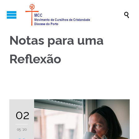

Notas para uma
Reflexão
02
05 '20