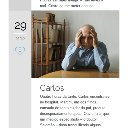
Podias ser mais meiga. – Não leves a
mal. Gosto de me meter contigo….
29
03 '20
Love
1
it
Carlos
Quatro horas da tarde. Carlos encontra-se
no hospital. Martim, um dos filhos,
cansado de tanto cuidar do pai, procura
desesperadamente ajuda. Ouviu falar que
um médico especialista – o doutor
Salomão – tinha tranquilizado alguns