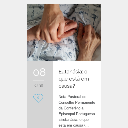
08
Eutanásia: o
que está em
causa?
03 '16
Nota Pastoral do
L
0
Conselho Permanente
o
da Conferência
Episcopal Portuguesa
v
«Eutanásia: o que
está em causa?…
e