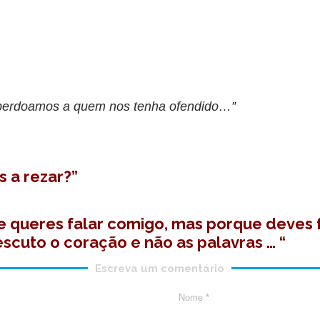
 perdoamos a quem nos tenha ofendido…”
s a rezar?”
que queres falar comigo, mas porque deves 
escuto o coração e não as palavras … “
Escreva um comentário