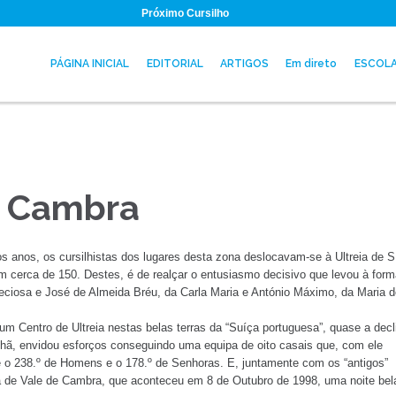
Próximo Cursilho
PÁGINA INICIAL
EDITORIAL
ARTIGOS
Em direto
ESCOL
e Cambra
os anos, os cursilhistas dos lugares desta zona deslocavam-se à Ultreia de 
em cerca de 150. Destes, é de realçar o entusiasmo decisivo que levou à for
Preciosa e José de Almeida Bréu, da Carla Maria e António Máximo, da Maria 
um Centro de Ultreia nestas belas terras da “Suíça portuguesa”, quase a decl
Chã, envidou esforços conseguindo uma equipa de oito casais que, com ele
te o 238.º de Homens e o 178.º de Senhoras. E, juntamente com os “antigos”
 de Vale de Cambra, que aconteceu em 8 de Outubro de 1998, uma noite bel