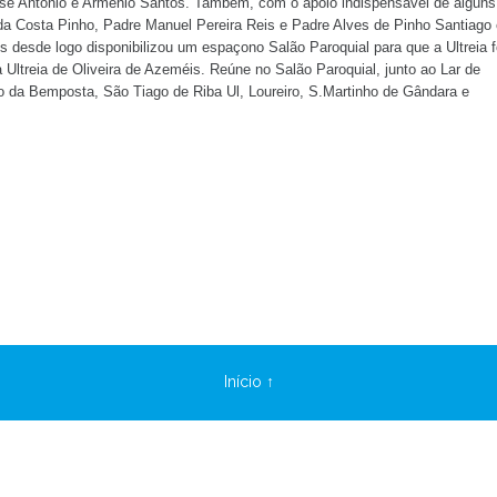
osé António e Arménio Santos. Também, com o apoio indispensável de alguns
da Costa Pinho, Padre Manuel Pereira Reis e Padre Alves de Pinho Santiago 
 desde logo disponibilizou um espaçono Salão Paroquial para que a Ultreia 
 Ultreia de Oliveira de Azeméis. Reúne no Salão Paroquial, junto ao Lar de
ro da Bemposta, São Tiago de Riba Ul, Loureiro, S.Martinho de Gândara e
Início ↑