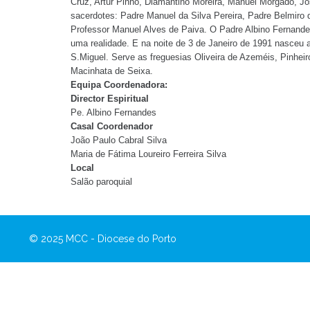
Cruz, Artur Pinho, Diamantino Moreira, Manuel Morgado, J
sacerdotes: Padre Manuel da Silva Pereira, Padre Belmiro 
Professor Manuel Alves de Paiva. O Padre Albino Fernandes
uma realidade. E na noite de 3 de Janeiro de 1991 nasceu a
S.Miguel. Serve as freguesias Oliveira de Azeméis, Pinhei
Macinhata de Seixa.
Equipa Coordenadora:
Director Espiritual
Pe. Albino Fernandes
Casal Coordenador
João Paulo Cabral Silva
Maria de Fátima Loureiro Ferreira Silva
Local
Salão paroquial
© 2025 MCC - Diocese do Porto