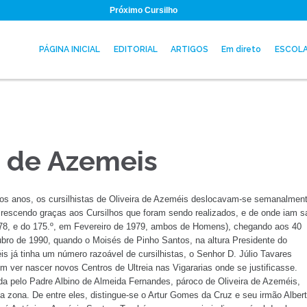
Próximo Cursilho
PÁGINA INICIAL
EDITORIAL
ARTIGOS
Em direto
ESCOL
a de Azemeis
itos anos, os cursilhistas de Oliveira de Azeméis deslocavam-se semanalmen
 crescendo graças aos Cursilhos que foram sendo realizados, e de onde iam s
1978, e do 175.º, em Fevereiro de 1979, ambos de Homens), chegando aos 40
ubro de 1990, quando o Moisés de Pinho Santos, na altura Presidente do
s já tinha um número razoável de cursilhistas, o Senhor D. Júlio Tavares
 ver nascer novos Centros de Ultreia nas Vigararias onde se justificasse.
da pelo Padre Albino de Almeida Fernandes, pároco de Oliveira de Azeméis,
la zona. De entre eles, distingue-se o Artur Gomes da Cruz e seu irmão Alber