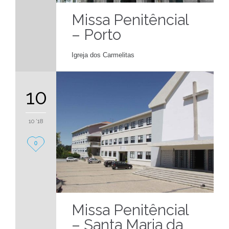
Missa Penitêncial
– Porto
Igreja dos Carmelitas
10
10 '18
Love
0
it
Missa Penitêncial
– Santa Maria da