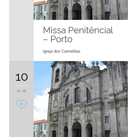
Missa Penitêncial
– Porto
Igreja dos Carmelitas
10
10 '18
Love
0
it