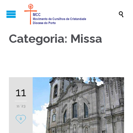

Categoria:
Missa
11
11 '23
Love
0
it